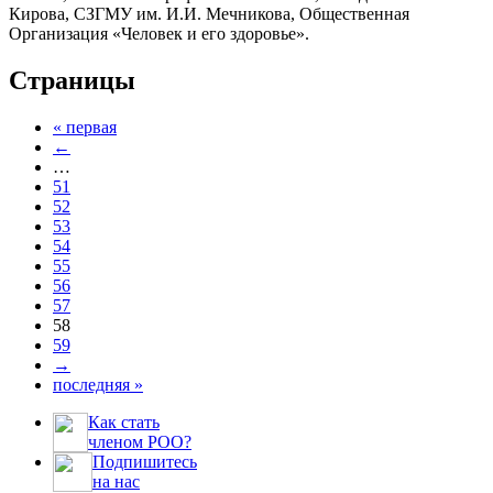
Кирова, СЗГМУ им. И.И. Мечникова, Общественная
Организация «Человек и его здоровье».
Страницы
« первая
←
…
51
52
53
54
55
56
57
58
59
→
последняя »
Как стать
членом РОО?
Подпишитесь
на нас