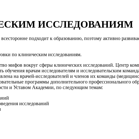
"ВРАЧИ САНКТ-ПЕТЕРБУРГА" ЗА 2013 ГОД
В «FITNESS HOUSE» ДЛЯ ВРАЧЕЙ
ПРЕДМЕТЫ ДЕЯТЕЛЬНОСТИ ОРГАНИЗАЦИИ
МЕДИЦИНСКАЯ ЛИТЕРАТУРА
Главная
→ Обучение по клиническим исследованиям
 В ОРГАНИЗАЦИИ
ОБУЧАЮЩИЕ ВИДЕО И ВЕБИНАРЫ
ЧЕСКИМ ИССЛЕДОВАНИЯМ
УПРАВЛЕНИЯ ОРГАНИЗАЦИЕЙ
ВО ОРГАНИЗАЦИИ
всесторонне подходит к образованию, поэтому активно развива
ТЧЕТНОСТЬ ОРГАНИЗАЦИИ
товки по клиническим исследованиям.
ЬНО-РЕВИЗИОННАЯ КОМИССИЯ (РЕВИЗОР)
ИИ
тво мифов вокруг сферы клинических исследований. Центр ком
ь обучения врачам исследователям и исследовательским команда
 ВНЕСЕНИЯ ИЗМЕНЕНИЙ И ДОПОЛНЕНИЙ В УСТАВ
влена на врачей-исследователей и членов их команды (медицинс
зовательные программы дополнительного профессионального обр
К РЕОРГАНИЗАЦИИ И ЛИКВИДАЦИИ ОРГАНИЗАЦИИ
ности и Уставом Академии, по следующим темам:
ВЛЕНИЯ
аний
Ы УЧРЕЖДЕНИЙ
оведения исследований
и
В РОО
 ЧЛЕНСТВЕ
ЧИЕ ГРУППЫ