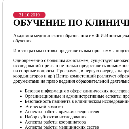
АРХИВ ГАЗЕТЫ 
СКИДКА 10% 
3. ЦЕЛИ И 
4. ЧЛЕНСТВО
31.10.2019
ОБУЧЕНИЕ ПО КЛИНИ
5. ОРГАНЫ 
6. ИМУЩЕСТ
Академия медицинского образования им.Ф.И.Иноземцева 
обучения.
7. УЧЕТ И О
И в это раз мы готовы представить вам программы подго
8. КОНТРОЛ
ОРГАНИЗАЦ
Одновременно с большим ажиотажем, существует множес
исследований призван не только предоставить возможност
9. ПОРЯДОК
на спорные вопросы. Программа, в первую очередь, напра
координаторов и др.) Центр компетенций реализует обра
10. ПОРЯДО
документами на право ведения образовательной деятель
ОРГАНЫ УПРА
Базовая информация о сфере клинических исследов
КООРДИНАТОР
Организационные и административные аспекты пр
Безопасность пациента в клиническом исследовани
РЕЕСТР ЧЛЕНО
Этический комитет
Аспекты работы врача-исследователя
ПОЛОЖЕНИЕ О
Набор субъектов исследования
Аспекты работы координатора
СЕКЦИИ, РАБО
Аспекты работы медицинских сестер