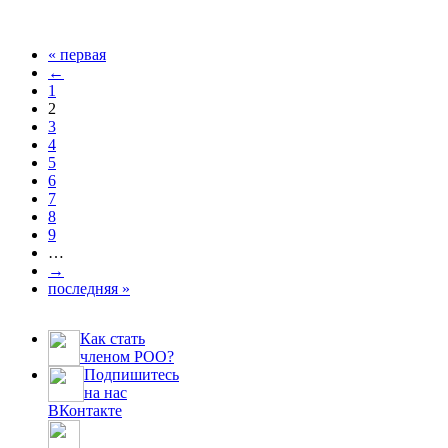
« первая
←
Страницы
1
2
3
4
5
6
7
8
9
…
→
последняя »
Как стать
членом РОО?
Подпишитесь
на нас
ВКонтакте