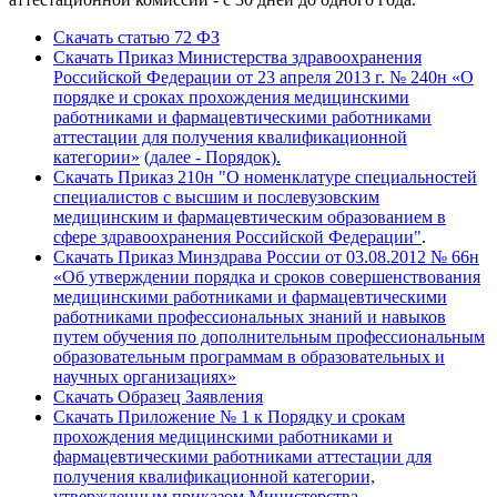
Скачать статью 72 ФЗ
Скачать Приказ Министерства здравоохранения
Российской Федерации от 23 апреля 2013 г. № 240н «О
порядке и сроках прохождения медицинскими
работниками и фармацевтическими работниками
аттестации для получения квалификационной
категории
»
(далее - Порядок).
Скачать Приказ 210н "О номенклатуре специальностей
специалистов с высшим и послевузовским
медицинским и фармацевтическим образованием в
сфере здравоохранения Российской Федерации"
.
Скачать Приказ Минздрава России от 03.08.2012 № 66н
«Об утверждении порядка и сроков совершенствования
медицинскими работниками и фармацевтическими
работниками профессиональных знаний и навыков
путем обучения по дополнительным профессиональным
образовательным программам в образовательных и
научных организациях»
Скачать Образец Заявления
Скачать Приложение № 1 к Порядку и срокам
прохождения медицинскими работниками и
фармацевтическими работниками аттестации для
получения квалификационной категории,
утвержденным приказом Министерства