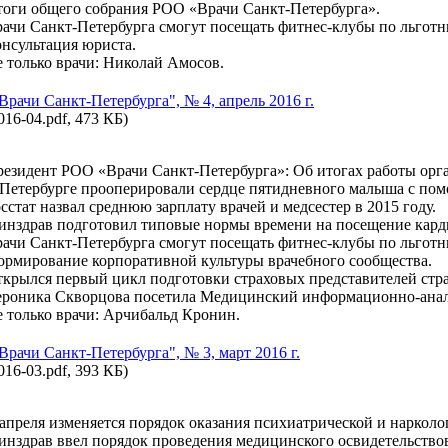
оги общего собрания РОО «Врачи Санкт-Петербурга».
ачи Санкт-Петербурга смогут посещать фитнес-клубы по льгот
нсультация юриста.
 только врачи: Николай Амосов.
"Врачи Санкт-Петербурга", № 4, апрель 2016 г.
016-04.pdf, 473 КБ)
езидент РОО «Врачи Санкт-Петербурга»: Об итогах работы орга
Петербурге прооперировали сердце пятидневного малыша с по
сстат назвал среднюю зарплату врачей и медсестер в 2015 году.
нздрав подготовил типовые нормы времени на посещение кардио
ачи Санкт-Петербурга смогут посещать фитнес-клубы по льгот
рмирование корпоративной культуры врачебного сообщества.
крылся первый цикл подготовки страховых представителей стр
роника Скворцова посетила Медицинский информационно-анали
 только врачи: Арчибальд Кронин.
"Врачи Санкт-Петербурга", № 3, март 2016 г.
016-03.pdf, 393 КБ)
апреля изменяется порядок оказания психиатрической и наркол
нздрав ввел порядок проведения медицинского освидетельствов