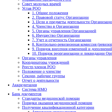
Совет молодых врачей
Устав РОО
1. Общие положения
2. Правовой статус Организации
3. Цели и предметы деятельности Организаци
4. Членство в Организации
5. Органы управления Организацией
6. Имущество Организации
7. Учет и отчетность Организации
8. Контрольно-ревизионная комиссия (ревизо
9. Порядок внесения изменений и дополнений
10. Порядок реорганизации и ликвидации Ор
Органы управления
Координаторы учреждений
Реестр членов РОО
Положение о членстве
Секции, рабочие группы
Отчет о деятельности
Аккредитация
Система НМО
Банк документов
Стандарты медицинской помощи
Порядки оказания медицинской помощи
Получение квалификационной категории
Аттестация специалистов