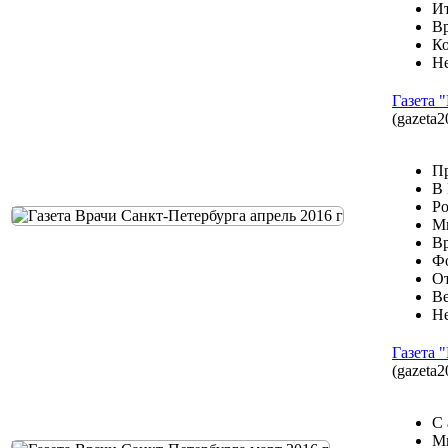
Ит
Вр
Ко
Не
Газета 
(gazeta2
Пр
В 
Ро
Ми
Вр
Фо
От
Ве
Не
Газета 
(gazeta2
С 
Ми