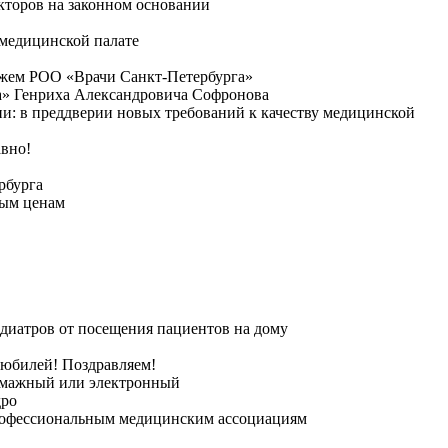
кторов на законном основании
медицинской палате
ажем РОО «Врачи Санкт-Петербурга»
а» Генриха Александровича Софронова
и: в преддверии новых требований к качеству медицинской
авно!
рбурга
ным ценам
диатров от посещения пациентов на дому
 юбилей! Поздравляем!
бумажный или электронный
дро
профессиональным медицинским ассоциациям