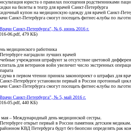
нсультация юриста о правилах посещения родственниками паци
идки на билеты в театр для врачей Санкт-Петербурга
идочный купон на медицинскую одежду для врачей Санкт-Пете
ачи Санкт-Петербурга смогут посещать фитнес-клубы по льгот
"Врачи Санкт-Петербурга", № 6, июнь 2016 г.
016-06.pdf, 479 КБ)
нь медицинского работника
Петербурге наградили лучших врачей
чебные учреждения штрафуют за отсутствие цветовой диффере
спиталь для ветеранов войн увеличит число экстренных операц
парата
сдума в первом чтении приняла законопроект о штрафах для вра
Санкт-Петербурге установили первый в России протонный цикл
ачи Санкт-Петербурга смогут посещать фитнес-клубы по льгот
"Врачи Санкт-Петербурга", № 5, май 2016 г.
016-05.pdf, 440 КБ)
 мая – Международный день медицинской сестры.
Петербурге открыт первый в России памятник детским медикам.
районном КВД Петербурга будут без биопсии определять рак ко