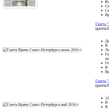
Ко
Ск
Ск
Вр
Газета 
(gazeta2
Де
В 
Ле
Го
ап
Го
В 
Вр
Газета 
(gazeta2
12
В 
В 