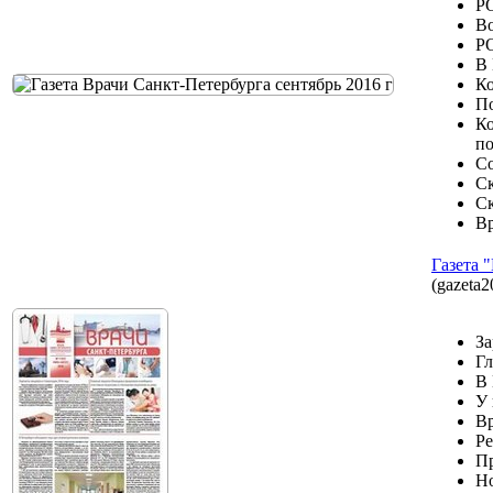
РО
Во
РО
В 
Ко
По
Ко
п
Со
Ск
Ск
Вр
Газета 
(gazeta2
За
Гл
В 
У 
Вр
Ре
Пр
Но