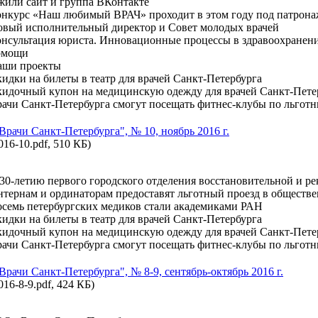
или сайт и группа ВКонтакте
нкурс «Наш любимый ВРАЧ» проходит в этом году под патрон
вый исполнительный директор и Совет молодых врачей
нсультация юриста. Инновационные процессы в здравоохранени
омощи
аши проекты
идки на билеты в театр для врачей Санкт-Петербурга
идочный купон на медицинскую одежду для врачей Санкт-Пете
ачи Санкт-Петербурга смогут посещать фитнес-клубы по льгот
"Врачи Санкт-Петербурга", № 10, ноябрь 2016 г.
016-10.pdf, 510 КБ)
30-летию первого городского отделения восстановительной и р
тернам и ординаторам предоставят льготный проезд в обществ
семь петербургских медиков стали академиками РАН
идки на билеты в театр для врачей Санкт-Петербурга
идочный купон на медицинскую одежду для врачей Санкт-Пете
ачи Санкт-Петербурга смогут посещать фитнес-клубы по льгот
"Врачи Санкт-Петербурга", № 8-9, сентябрь-октябрь 2016 г.
016-8-9.pdf, 424 КБ)