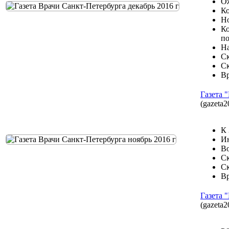
Ож
Ко
Но
Ко
п
Н
Ск
Ск
Вр
Газета 
(gazeta2
К 
Ин
Во
Ск
Ск
Вр
Газета 
(gazeta2