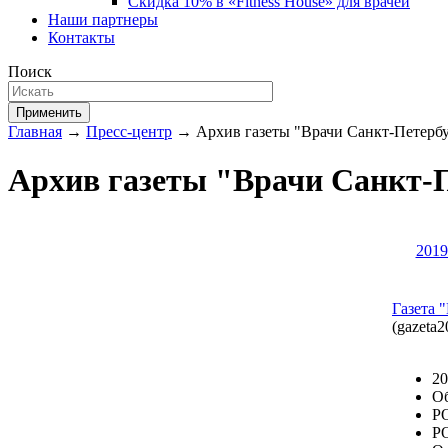
Скидка 10% в «Fitness House» для врачей
Наши партнеры
Контакты
Поиск
Применить
Главная
→
Пресс-центр
→ Архив газеты "Врачи Санкт-Петербур
Архив газеты "Врачи Санкт-П
2019
Газета 
(gazeta2
20
Об
РО
РО