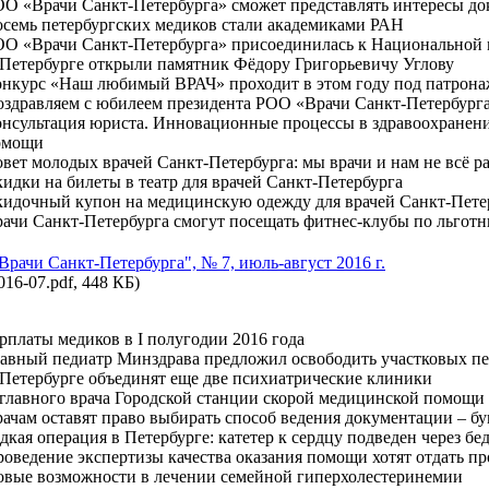
О «Врачи Санкт-Петербурга» сможет представлять интересы до
семь петербургских медиков стали академиками РАН
О «Врачи Санкт-Петербурга» присоединилась к Национальной 
Петербурге открыли памятник Фёдору Григорьевичу Углову
нкурс «Наш любимый ВРАЧ» проходит в этом году под патрон
здравляем с юбилеем президента РОО «Врачи Санкт-Петербург
нсультация юриста. Инновационные процессы в здравоохранени
омощи
вет молодых врачей Санкт-Петербурга: мы врачи и нам не всё р
идки на билеты в театр для врачей Санкт-Петербурга
идочный купон на медицинскую одежду для врачей Санкт-Пете
ачи Санкт-Петербурга смогут посещать фитнес-клубы по льгот
"Врачи Санкт-Петербурга", № 7, июль-август 2016 г.
016-07.pdf, 448 КБ)
рплаты медиков в I полугодии 2016 года
авный педиатр Минздрава предложил освободить участковых пе
Петербурге объединят еще две психиатрические клиники
главного врача Городской станции скорой медицинской помощи
ачам оставят право выбирать способ ведения документации – 
дкая операция в Петербурге: катетер к сердцу подведен через бе
оведение экспертизы качества оказания помощи хотят отдать 
вые возможности в лечении семейной гиперхолестеринемии