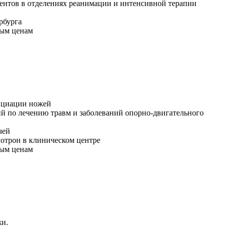
ентов в отделениях реанимации и интенсивной терапии
рбурга
ным ценам
нциации ножей
ий по лечению травм и заболеваний опорно-двигательного
чей
отрон в клиническом центре
ным ценам
жи.