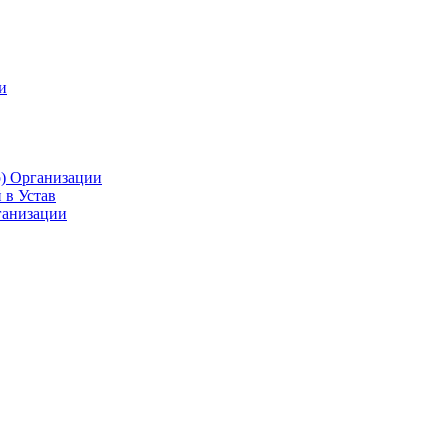
и
р) Организации
 в Устав
ганизации