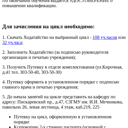
По окончании обучения выдается УДОСТОВЕРЕНИЕ о
повышении квалификации.
Для зачисления на цикл необходимо:
1. Скачать Ходатайство на выбранный цикл -
108 уч.часов
или
32 уч.часа
;
2. Заполнить Ходатайство (за подписью руководителя
организации и печатью учреждения);
3. Получить Путевку в отделе комплектования (ул.Кирочная,
д.41 тел. 303-50-40, 303-50-30)
4. Путевку оформить в установленном порядке с подписью
главного врача и печатью учреждения;
5. До начала занятий на цикле представить на кафедру по
адресу: Пискаревский пр., д.47, СЗГМУ им. И.И. Мечникова,
павильон 26, левая лестница, 4 этаж, каб.219, 225
Путевку на цикл, оформленную в установленном
порядке
Ксерокопию 2-х страниц паспорта (основной с