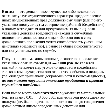
Взятка
— это деньги, иное имущество либо незаконное
оказание услуг имущественного характера, предоставление
иных имущественных прав должностному лицу (или по его
указанию иному лицу) за совершение действий (бездействия)
в пользу взяткодателя или представляемых им лиц, если
указанные действия (бездействие) входят в служебные
полномочия должностного лица либо если оно в силу
должностного положения может способствовать указанным
действиям (бездействию), а равно за общее покровительство
или попустительство по службе.
Получение лицом, занимающим должностное положение,
указанных благ на сумму
0,01 — 3 000 руб.
не является
взяткой и не влечет мер уголовно-правового воздействия
только в том случае, если оно относится к обычным подаркам
(т.е. обладает признаками добровольности и безвозмездности),
но оно
может нарушать этические требования и правила
служебного поведения
.
Если имело место
вымогательство
указанных материальных
благ на сумму 0,01 — 3 000 руб., или если они носят характер
подкупа (т.е. были переданы или согласованы до совершения
должностным лицом определенных действий или