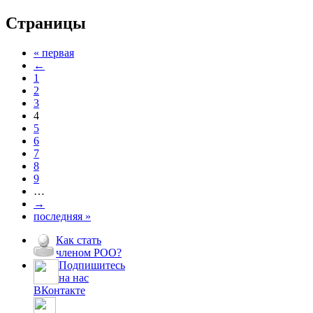
Страницы
« первая
←
1
2
3
4
5
6
7
8
9
…
→
последняя »
Как стать
членом РОО?
Подпишитесь
на нас
ВКонтакте