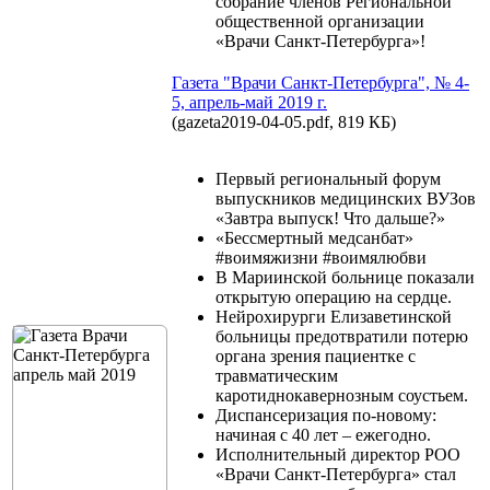
собрание членов Региональной
общественной организации
«Врачи Санкт-Петербурга»!
Газета "Врачи Санкт-Петербурга", № 4-
5, апрель-май 2019 г.
(gazeta2019-04-05.pdf, 819 КБ)
Первый региональный форум
выпускников медицинских ВУЗов
«Завтра выпуск! Что дальше?»
«Бессмертный медсанбат»
#воимяжизни #воимялюбви
В Мариинской больнице показали
открытую операцию на сердце.
Нейрохирурги Елизаветинской
больницы предотвратили потерю
органа зрения пациентке с
травматическим
каротиднокавернозным соустьем.
Диспансеризация по-новому:
начиная с 40 лет – ежегодно.
Исполнительный директор РОО
«Врачи Санкт-Петербурга» стал