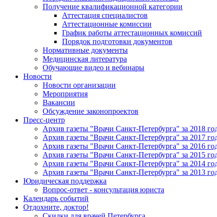
Получение квалификационной категории
Аттестация специалистов
Аттестационные комиссии
График работы аттестационных комиссий
Порядок подготовки документов
Нормативные документы
Медицинская литература
Обучающие видео и вебинары
Новости
Новости организации
Мероприятия
Вакансии
Обсуждение законопроектов
Пресс-центр
Архив газеты "Врачи Санкт-Петербурга" за 2018 го
Архив газеты "Врачи Санкт-Петербурга" за 2017 го
Архив газеты "Врачи Санкт-Петербурга" за 2016 го
Архив газеты "Врачи Санкт-Петербурга" за 2015 го
Архив газеты "Врачи Санкт-Петербурга" за 2014 го
Архив газеты "Врачи Санкт-Петербурга" за 2013 го
Юридическая поддержка
Вопрос-ответ - консультация юриста
Календарь событий
Отдохните, доктор!
Скидки для врачей Петербурга