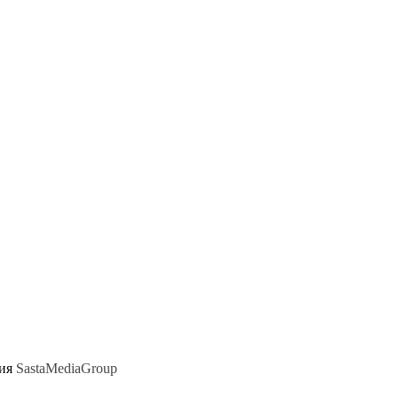
ния
SastaMediaGroup