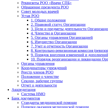
Реквизиты РОО «Врачи СПБ»
Обращение президента РОО
Совет молодых врачей
Устав РОО
1. Общие положения
2. Правовой статус Организации
3. Цели и предметы деятельности Организаци
4. Членство в Организации
5. Органы управления Организацией
6. Имущество Организации
7. Учет и отчетность Организации
8. Контрольно-ревизионная комиссия (ревизо
9. Порядок внесения изменений и дополнений
10. Порядок реорганизации и ликвидации Ор
Органы управления
Координаторы учреждений
Реестр членов РОО
Положение о членстве
Секции, рабочие группы
Отчет о деятельности
Аккредитация
Система НМО
Банк документов
Стандарты медицинской помощи
Порядки оказания медицинской помощи