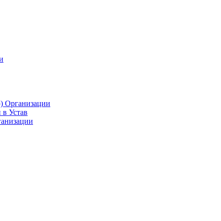
и
р) Организации
 в Устав
ганизации