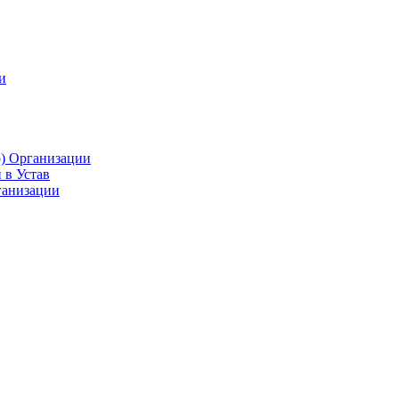
и
р) Организации
 в Устав
ганизации