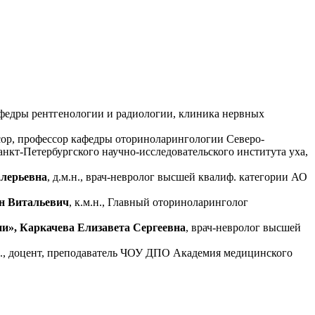
 кафедры рентгенологии и радиологии, клиника нервных
ессор, профессор кафедры оториноларингологии Северо-
нкт-Петербургского научно-исследовательского института уха,
алерьевна
, д.м.н., врач-невролог высшей квалиф. категории АО
н Витальевич
, к.м.н., Главный оториноларинголог
ии», Каркачева Елизавета Сергеевна
, врач-невролог высшей
.н., доцент, преподаватель ЧОУ ДПО Академия медицинского