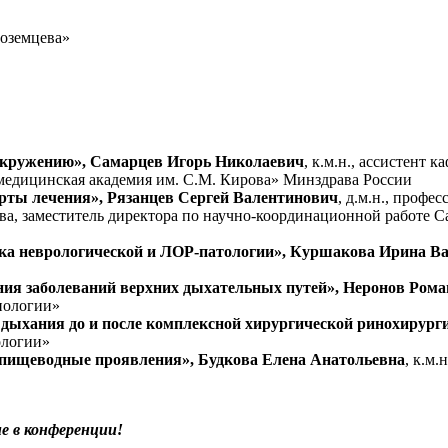
оземцева»
окружению», Самарцев Игорь Николаевич
, к.м.н., ассистент
едицинская академия им. С.М. Кирова» Минздрава России
рты лечения», Рязанцев Сергей Валентинович
, д.м.н., проф
а, заместитель директора по научно-координационной работе Са
ка неврологической и ЛОР-патологии», Куршакова Ирина В
ия заболеваний верхних дыхательных путей», Неронов Рома
нологии»
 дыхания до и после комплексной хирургической ринохирург
ологии»
епищеводные проявления», Будкова Елена Анатольевна
, к.м
е в конференции!