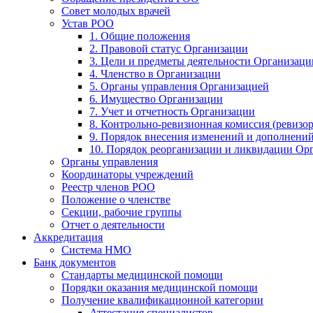
Совет молодых врачей
Устав РОО
1. Общие положения
2. Правовой статус Организации
3. Цели и предметы деятельности Организаци
4. Членство в Организации
5. Органы управления Организацией
6. Имущество Организации
7. Учет и отчетность Организации
8. Контрольно-ревизионная комиссия (ревизо
9. Порядок внесения изменений и дополнений
10. Порядок реорганизации и ликвидации Ор
Органы управления
Координаторы учреждений
Реестр членов РОО
Положение о членстве
Секции, рабочие группы
Отчет о деятельности
Аккредитация
Система НМО
Банк документов
Стандарты медицинской помощи
Порядки оказания медицинской помощи
Получение квалификационной категории
Аттестация специалистов