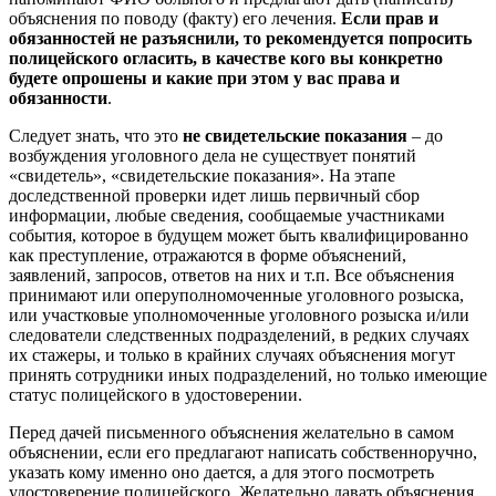
объяснения по поводу (факту) его лечения.
Если прав и
обязанностей не разъяснили, то рекомендуется попросить
полицейского огласить, в качестве кого вы конкретно
будете опрошены и какие при этом у вас права и
обязанности
.
Следует знать, что это
не свидетельские показания
– до
возбуждения уголовного дела не существует понятий
«свидетель», «свидетельские показания». На этапе
доследственной проверки идет лишь первичный сбор
информации, любые сведения, сообщаемые участниками
события, которое в будущем может быть квалифицированно
как преступление, отражаются в форме объяснений,
заявлений, запросов, ответов на них и т.п. Все объяснения
принимают или оперуполномоченные уголовного розыска,
или участковые уполномоченные уголовного розыска и/или
следователи следственных подразделений, в редких случаях
их стажеры, и только в крайних случаях объяснения могут
принять сотрудники иных подразделений, но только имеющие
статус полицейского в удостоверении.
Перед дачей письменного объяснения желательно в самом
объяснении, если его предлагают написать собственноручно,
указать кому именно оно дается, а для этого посмотреть
удостоверение полицейского. Желательно давать объяснения