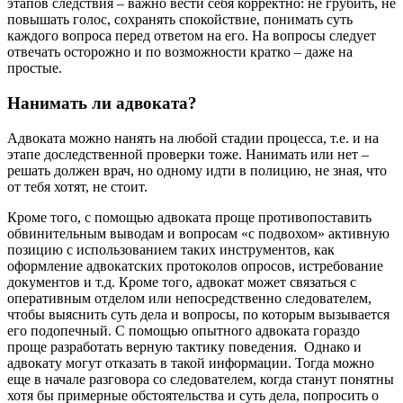
этапов следствия – важно вести себя корректно: не грубить, не
повышать голос, сохранять спокойствие, понимать суть
каждого вопроса перед ответом на его. На вопросы следует
отвечать осторожно и по возможности кратко – даже на
простые.
Нанимать ли адвоката?
Адвоката можно нанять на любой стадии процесса, т.е. и на
этапе доследственной проверки тоже. Нанимать или нет –
решать должен врач, но одному идти в полицию, не зная, что
от тебя хотят, не стоит.
Кроме того, с помощью адвоката проще противопоставить
обвинительным выводам и вопросам «с подвохом» активную
позицию с использованием таких инструментов, как
оформление адвокатских протоколов опросов, истребование
документов и т.д. Кроме того, адвокат может связаться с
оперативным отделом или непосредственно следователем,
чтобы выяснить суть дела и вопросы, по которым вызывается
его подопечный. С помощью опытного адвоката гораздо
проще разработать верную тактику поведения. Однако и
адвокату могут отказать в такой информации. Тогда можно
еще в начале разговора со следователем, когда станут понятны
хотя бы примерные обстоятельства и суть дела, попросить о