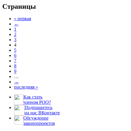
Страницы
« первая
←
1
2
3
4
5
6
7
8
9
…
→
последняя »
Как стать
членом РОО?
Подпишитесь
на нас ВКонтакте
Обсуждение
законопроектов