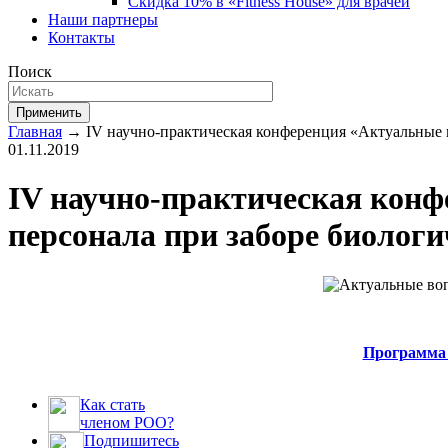
Скидка 10% в «Fitness House» для врачей
Наши партнеры
Контакты
Поиск
Применить
Главная
→ IV научно-практическая конференция «Актуальные в
01.11.2019
IV научно-практическая конф
персонала при заборе биолог
Программа 
Как стать
членом РОО?
Подпишитесь