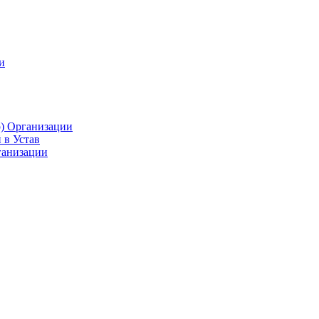
и
р) Организации
 в Устав
ганизации