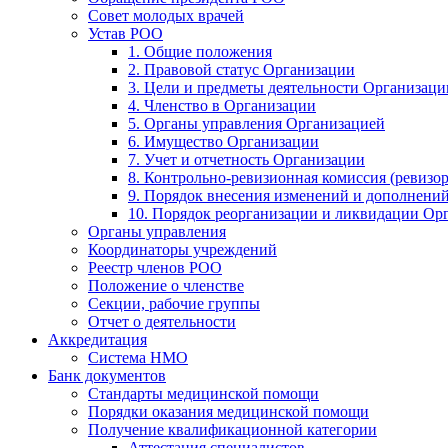
Совет молодых врачей
Устав РОО
1. Общие положения
2. Правовой статус Организации
3. Цели и предметы деятельности Организаци
4. Членство в Организации
5. Органы управления Организацией
6. Имущество Организации
7. Учет и отчетность Организации
8. Контрольно-ревизионная комиссия (ревизо
9. Порядок внесения изменений и дополнений
10. Порядок реорганизации и ликвидации Ор
Органы управления
Координаторы учреждений
Реестр членов РОО
Положение о членстве
Секции, рабочие группы
Отчет о деятельности
Аккредитация
Система НМО
Банк документов
Стандарты медицинской помощи
Порядки оказания медицинской помощи
Получение квалификационной категории
Аттестация специалистов